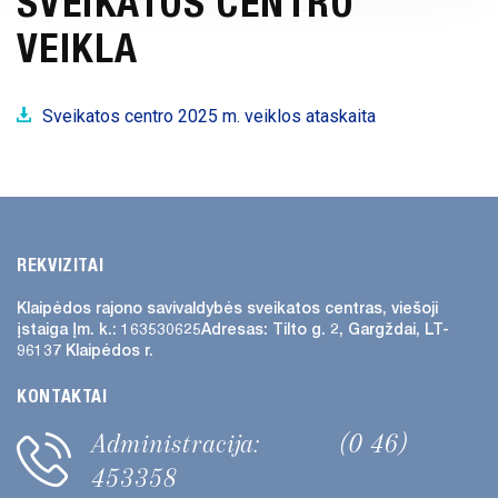
SVEIKATOS CENTRO
SVEIKATOS CENTRO VEIKLA
VEIKLA
ATVIRI
DUOMENYS
Sveikatos centro 2025 m. veiklos ataskaita
ASMENS
DUOMENŲ
APSAUGA
NUORODOS
DAŽNIAUSIAI
REKVIZITAI
UŽDUODAMI
Klaipėdos rajono savivaldybės
sveikatos centras, viešoji
KLAUSIMAI
įstaiga
Įm. k.: 163530625
Adresas:
Tilto g. 2, Gargždai, LT-
96137 Klaipėdos r.
KONSULTAVIMASIS
SU VISUOMENE
KONTAKTAI
SKIEPŲ
Administracija:
(0 46)
PLANAVIMAS
453358