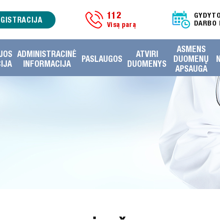
112
GYDYT
EGISTRACIJA
DARBO 
Visą parą
ASMENS
JOS
ADMINISTRACINĖ
ATVIRI
PASLAUGOS
DUOMENŲ
IJA
INFORMACIJA
DUOMENYS
APSAUGA