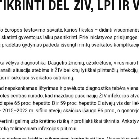
IKRINTI DĖL ŽIV, LPI IR
uropos testavimo savaitė, kurios tikslas – didinti visuomenės i
 skatinti gyventojus laiku pasitikrinti. Prie iniciatyvos prisijungęs
u pradėtas gydymas padeda išvengti rimtų sveikatos komplikacijų, 
ka vėlyva diagnostika. Daugelis žmonių, užsikrėtusių virusiniais h
Panaši situacija stebima ir ŽIV bei kitų lytiškai plintančių infek
usi ir sukėlusi sveikatos sutrikimų.
ad nepakankamas ištyrimas ir pavėluota diagnostika tebėra viena 
rolės centras
nurodo, kad maždaug pusė naujų ŽIV infekcijos atve
apie 65 proc. hepatito B ir 59 proc. hepatito C atvejų vis dar li
 – 2015–2023 m. sifilio atvejų skaičius išaugo 86 proc., o gonorėj
ertinti galimą užsikrėtimo riziką ir profilaktiškai tikrintis. Ankst
elią tolimesniam infekcijos plitimui.