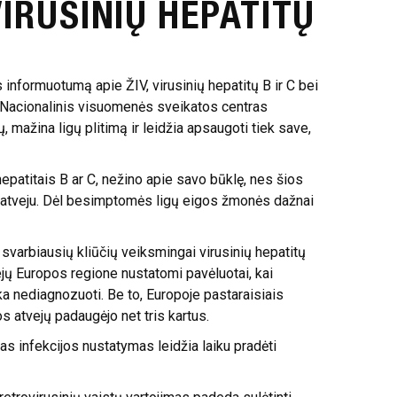
 VIRUSINIŲ HEPATITŲ
nformuotumą apie ŽIV, virusinių hepatitų B ir C bei
Nacionalinis visuomenės sveikatos centras
mažina ligų plitimą ir leidžia apsaugoti tiek save,
epatitais B ar C, nežino apie savo būklę, nes šios
cijų atveju. Dėl besimptomės ligų eigos žmonės dažnai
svarbiausių kliūčių veiksmingai virusinių hepatitų
jų Europos regione nustatomi pavėluotai, kai
eka nediagnozuoti. Be to, Europoje pastaraisiais
os atvejų padaugėjo net tris kartus.
yvas infekcijos nustatymas leidžia laiku pradėti