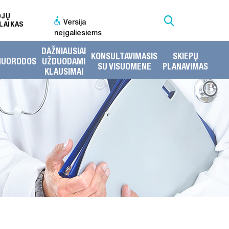
OJŲ
Versija
LAIKAS
neįgaliesiems
DAŽNIAUSIAI
KONSULTAVIMASIS
SKIEPŲ
NUORODOS
UŽDUODAMI
SU VISUOMENE
PLANAVIMAS
KLAUSIMAI