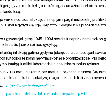
s gydymas leidžia veiksmingai kontroliuoti ligą. Nuoseklus antir
oti gerą gyvenimo kokybę ir reikšmingai sumažina infekcijos perd
 fondo lėšų.
e vaikai nuo šios infekcijos skiepijami pagal nacionalinį profilak
 visiškai išgydyti šią ligą. Hepatito C diagnostika pradedama atra
tuvos gyventojai, gimę 1945–1994 metais ir nepriskiriami rizikos 
ma kreiptis į savo šeimos gydytoją.
ai plintančių infekcijų galima gydymo įstaigose arba naudojant savi
ų konsultacijos teikiami nevyriausybinėse organizacijose. Vis dėlt
ymo įstaigą ir atlikti laboratorinius patvirtinamuosius tyrimus.
uo 2013 metų du kartus per metus – pavasarį ir rudenį. Šią inic
yse, siekdami skatinti ankstyvą diagnostiką ir didinti visuomenės 
itę:
https://www.testingweek.eu/
ame-pasitikrinti-del-ziv-lpi-ir-virusiniu-hepatitu-qvH1/