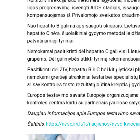
Nors ŽIV infekcija šiuo metu nėra išgydoma, modernu
ligos progresavimą, išvengti AIDS stadijos, išsaug
kompensuojamas iš Privalomojo sveikatos draudimo
Nuo hepatito B galima apsisaugoti skiepais. Lietuvoj
hepatito C nėra, šiuolaikiniai gydymo metodai leidžia
patvirtinamieji tyrimai.
Nemokamai pasitikrinti dėl hepatito C gali visi Lie
grupėms. Dėl galimybės atlikti tyrimą rekomenduoja
Pasitikrinti dėl ŽIV, hepatitų B ir C bei kitų lytišk
nemokami greitieji atrankiniai testai bei specialist
ar savikontrolės testo rezultatą būtina kreiptis į gyd
Europos testavimo savaitė Europoje organizuojama n
kontrolės centras
kartu su partneriais įvairiose šal
Daugiau informacijos apie Europos testavimo sava
Šaltinis
:
https://nvsc.lrv.lt/lt/naujienos/nvsc-kvieci