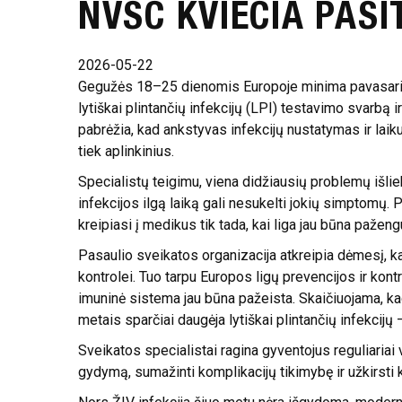
NVSC KVIEČIA PASIT
2026-05-22
Gegužės 18–25 dienomis Europoje minima pavasario E
lytiškai plintančių infekcijų (LPI) testavimo svarbą ir
pabrėžia, kad ankstyvas infekcijų nustatymas ir laik
tiek aplinkinius.
Specialistų teigimu, viena didžiausių problemų išlie
infekcijos ilgą laiką gali nesukelti jokių simptomų. 
kreipiasi į medikus tik tada, kai liga jau būna paženg
Pasaulio sveikatos organizacija
atkreipia dėmesį, k
kontrolei. Tuo tarpu
Europos ligų prevencijos ir kont
imuninė sistema jau būna pažeista. Skaičiuojama, kad 
metais sparčiai daugėja lytiškai plintančių infekcijų
Sveikatos specialistai ragina gyventojus reguliariai v
gydymą, sumažinti komplikacijų tikimybę ir užkirsti k