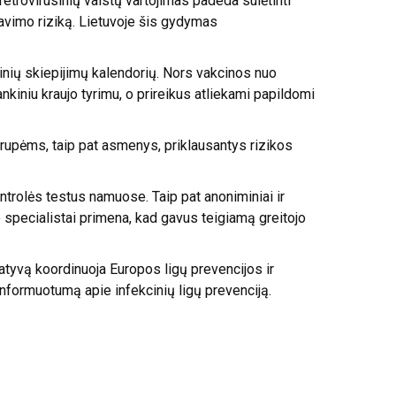
etrovirusinių vaistų vartojimas padeda sulėtinti
avimo riziką. Lietuvoje šis gydymas
tinių skiepijimų kalendorių. Nors vakcinos nuo
nkiniu kraujo tyrimu, o prireikus atliekami papildomi
grupėms, taip pat asmenys, priklausantys rizikos
kontrolės testus namuose. Taip pat anoniminiai ir
o specialistai primena, kad gavus teigiamą greitojo
iatyvą koordinuoja
Europos ligų prevencijos ir
informuotumą apie infekcinių ligų prevenciją.