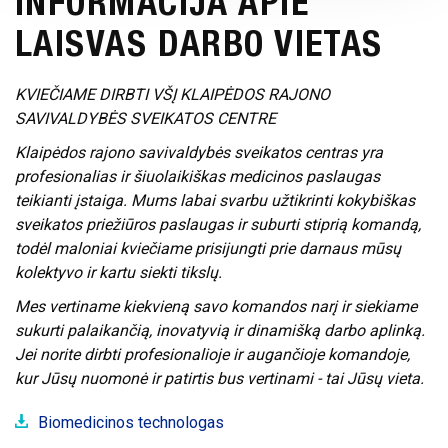
INFORMACIJA APIE
PLANAVIMO DOKUMENTAI
LAISVAS DARBO VIETAS
ATVIRI
DARBO UŽMOKESTIS
DUOMENYS
VIEŠIEJI PIRKIMAI
KVIEČIAME DIRBTI VŠĮ KLAIPĖDOS RAJONO
ASMENS
SAVIVALDYBĖS SVEIKATOS CENTRE
FINANSINIŲ ATASKAITŲ RINKINIAI
DUOMENŲ
APSAUGA
Klaipėdos rajono savivaldybės sveikatos centras yra
TARNYBINIAI LENGVIEJI AUTOMOBILIAI
profesionalias ir šiuolaikiškas medicinos paslaugas
NUORODOS
teikianti įstaiga. Mums labai svarbu užtikrinti kokybiškas
LĖŠOS VEIKLAI VIEŠINTI
sveikatos priežiūros paslaugas ir suburti stiprią komandą,
DAŽNIAUSIAI
todėl maloniai kviečiame prisijungti prie darnaus mūsų
KARJERA
UŽDUODAMI
kolektyvo ir kartu siekti tikslų.
KLAUSIMAI
Mes vertiname kiekvieną savo komandos narį ir siekiame
KONSULTAVIMASIS
sukurti palaikančią, inovatyvią ir dinamišką darbo aplinką.
SU VISUOMENE
Jei norite dirbti profesionalioje ir augančioje komandoje,
kur Jūsų nuomonė ir patirtis bus vertinami - tai Jūsų vieta.
SKIEPŲ
PLANAVIMAS
Biomedicinos technologas