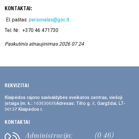
KONTAKTAI:
El. paštas:
personalas@gsc.lt
Tel. Nr.: +370 46 471730
Paskutinis atnaujinimas 2026 07 24
REKVIZITAI
Klaipėdos rajono savivaldybės
sveikatos centras, viešoji
įstaiga
Įm. k.: 163530625
Adresas:
Tilto g. 2, Gargždai, LT-
96137 Klaipėdos r.
KONTAKTAI
Administracija:
(0 46)