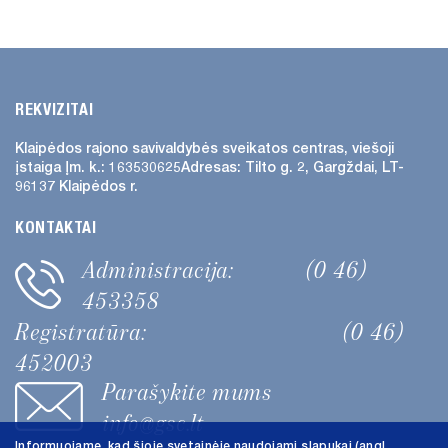
Palaikomojo gydymo ir slaugos
skyrius
Vaikų dienos stacionaras
Vaikų raidos sutrikimų ankstyvosios
REKVIZITAI
reabilitacijos tarnyba
Klaipėdos rajono savivaldybės
sveikatos centras, viešoji
Psichikos sveikatos centras
įstaiga
Įm. k.: 163530625
Adresas:
Tilto g. 2, Gargždai, LT-
96137 Klaipėdos r.
Ambulatorijos
Medicinos punktai
KONTAKTAI
KONTAKTAI
Administracija:
(0 46)
453358
Administracija
Registratūra:
(0 46)
Gydytojų darbo laikas
452003
Psichikos sveikatos centras
Parašykite mums
STRUKTŪRA
info@gsc.lt
ŠEIMOS GYDYTOJAI
Informuojame, kad šioje svetainėje naudojami slapukai (angl.