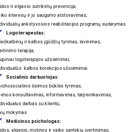
idos ir elgesio sutrikimų prevencija;
iko interesų ir jo saugumo atstovavimas;
dividualių ankstyvosios reabilitacijos programų sudarymas.
Logoterapeutas:
ieškalbinių ir kalbos įgūdžių tyrimas, lavinimas;
itinimo terapija;
upiniai logoterapijos užsiėmimai;
dividualūs kalbos korekcijos užsiėmimai.
Socialinis darbuotojas:
ichosocialinis šeimos būklės tyrimas;
eimos konsultavimas, informavimas, tarpininkavimas;
dividualus darbas su klientu;
ėvų mokymas.
Medicinos psichologas:
idos, elgesio, motinos ir vaiko santykių įvertinimas;