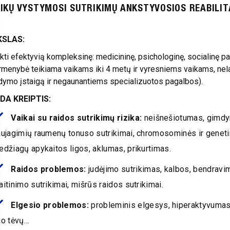
IKŲ VYSTYMOSI SUTRIKIMŲ ANKSTYVOSIOS REABILI
KSLAS:
ikti efektyvią kompleksinę: medicininę, psichologinę, socialinę 
irmenybė teikiama vaikams iki 4 metų ir vyresniems vaikams, ne
dymo įstaigą ir negaunantiems specializuotos pagalbos).
DA KREIPTIS:
Vaikai su raidos sutrikimų rizika:
neišnešiotumas, gimdym
aujagimių raumenų tonuso sutrikimai, chromosominės ir geneti
džiagų apykaitos ligos, aklumas, prikurtimas.
Raidos problemos:
judėjimo sutrikimas, kalbos, bendravim
itinimo sutrikimai, mišrūs raidos sutrikimai.
Elgesio problemos:
probleminis elgesys, hiperaktyvumas
uo tėvų…