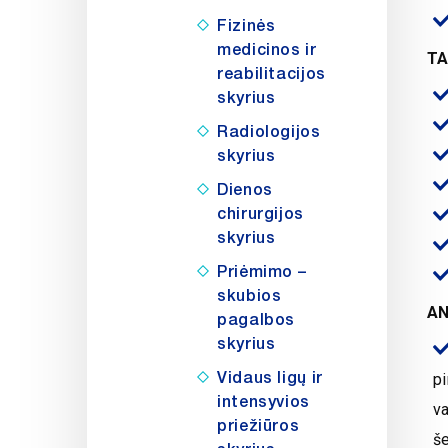
Fizinės
medicinos ir
TA
reabilitacijos
skyrius
Radiologijos
skyrius
Dienos
chirurgijos
skyrius
Priėmimo –
skubios
AN
pagalbos
skyrius
Vidaus ligų ir
pi
intensyvios
va
priežiūros
še