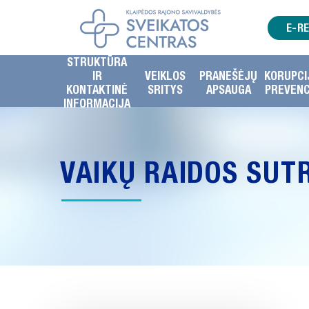
E-R
STRUKTŪRA
IR
VEIKLOS
PRANEŠĖJŲ
KORUPCI
KONTAKTINĖ
SRITYS
APSAUGA
PREVENC
INFORMACIJA
VAIKŲ RAIDOS SUT