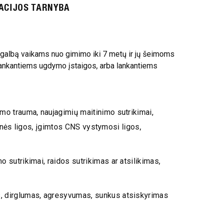
TACIJOS TARNYBA
pagalbą vaikams nuo gimimo iki 7 metų ir jų šeimoms
lankantiems ugdymo įstaigos, arba lankantiems
o trauma, naujagimių maitinimo sutrikimai,
nės ligos, įgimtos CNS vystymosi ligos,
o sutrikimai, raidos sutrikimas ar atsilikimas,
, dirglumas, agresyvumas, sunkus atsiskyrimas