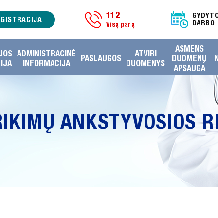
112
GYDYT
EGISTRACIJA
DARBO 
Visą parą
ASMENS
JOS
ADMINISTRACINĖ
ATVIRI
PASLAUGOS
DUOMENŲ
IJA
INFORMACIJA
DUOMENYS
APSAUGA
RIKIMŲ ANKSTYVOSIOS R