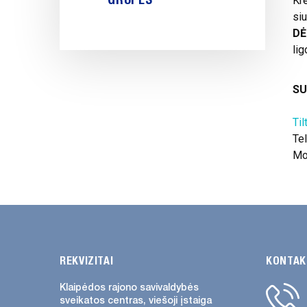
Kre
siu
DĖ
li
SU
Til
Tel
Mo
REKVIZITAI
KONTAK
Klaipėdos rajono savivaldybės
sveikatos centras, viešoji įstaiga