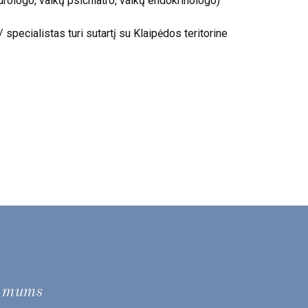
eurologo, vaikų psichiatro, vaikų endokrinologo)
/ specialistas turi sutartį su Klaipėdos teritorine
e mums