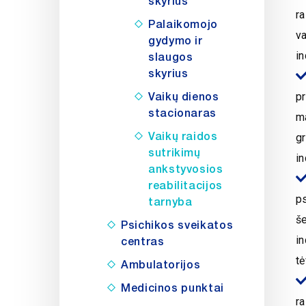
skyrius
ra
Palaikomojo
va
gydymo ir
in
slaugos
skyrius
Vaikų dienos
pr
stacionaras
ma
Vaikų raidos
gr
sutrikimų
in
ankstyvosios
reabilitacijos
ps
tarnyba
š
Psichikos sveikatos
in
centras
t
Ambulatorijos
Medicinos punktai
ra