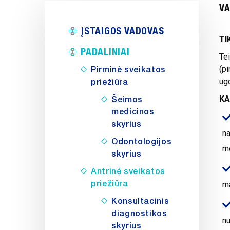
VA
ĮSTAIGOS VADOVAS
TI
PADALINIAI
Te
(p
Pirminė sveikatos
ug
priežiūra
KA
Šeimos
medicinos
skyrius
n
Odontologijos
me
skyrius
Antrinė sveikatos
priežiūra
ma
Konsultacinis
diagnostikos
n
skyrius