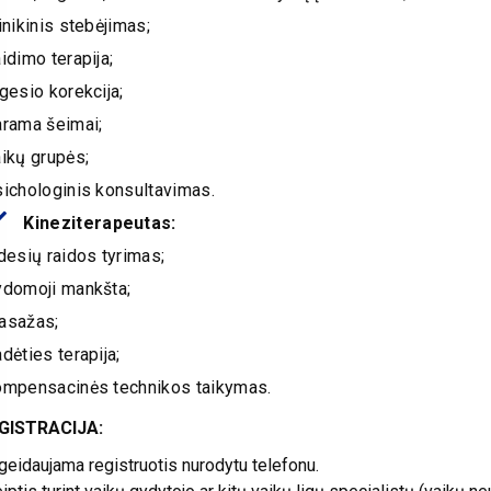
inikinis stebėjimas;
idimo terapija;
gesio korekcija;
arama šeimai;
ikų grupės;
sichologinis konsultavimas.
Kineziterapeutas:
desių raidos tyrimas;
ydomoji mankšta;
asažas;
dėties terapija;
ompensacinės technikos taikymas.
GISTRACIJA:
geidaujama registruotis nurodytu telefonu.