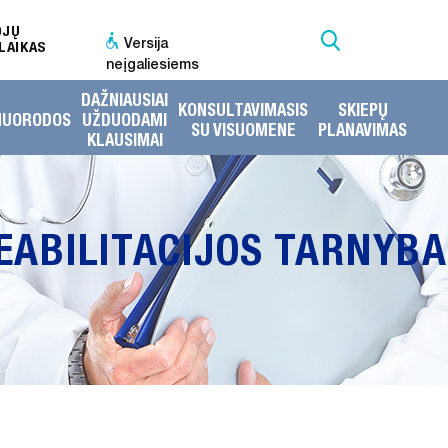
OJŲ
Versija
LAIKAS
neįgaliesiems
DAŽNIAUSIAI
KONSULTAVIMASIS
SKIEPŲ
NUORODOS
UŽDUODAMI
SU VISUOMENE
PLANAVIMAS
KLAUSIMAI
EABILITACIJOS TARNYBA