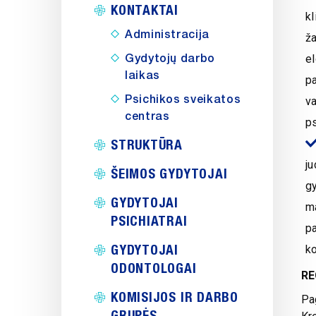
KONTAKTAI
kl
Administracija
ža
Gydytojų darbo
el
laikas
p
Psichikos sveikatos
va
centras
p
STRUKTŪRA
ju
ŠEIMOS GYDYTOJAI
g
GYDYTOJAI
m
PSICHIATRAI
pa
GYDYTOJAI
k
ODONTOLOGAI
RE
KOMISIJOS IR DARBO
Pa
GRUPĖS