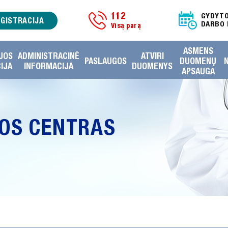
112
GYDYT
EGISTRACIJA
DARBO 
Visą parą
ASMENS
JOS
ADMINISTRACINĖ
ATVIRI
PASLAUGOS
DUOMENŲ
IJA
INFORMACIJA
DUOMENYS
APSAUGA
TOS CENTRAS