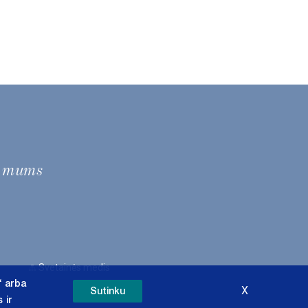
e mums
Svetainės medis
“ arba
X
Sutinku
 ir