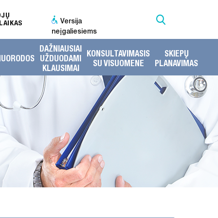
OJŲ
Versija
LAIKAS
neįgaliesiems
DAŽNIAUSIAI
KONSULTAVIMASIS
SKIEPŲ
NUORODOS
UŽDUODAMI
SU VISUOMENE
PLANAVIMAS
KLAUSIMAI