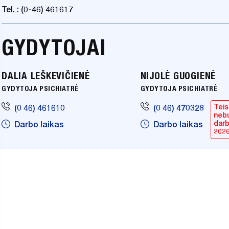
Tel. : (0-46) 461617
GYDYTOJAI
DALIA LEŠKEVIČIENĖ
NIJOLĖ GUOGIENĖ
GYDYTOJA PSICHIATRĖ
GYDYTOJA PSICHIATRĖ
Tei
(0 46) 461610
(0 46) 470328
neb
darb
Darbo laikas
Darbo laikas
202