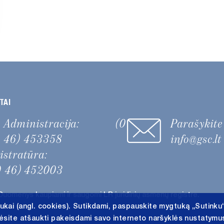
TAI
Administracija:
(0
Parašykit
46) 453358
info@gsc.lt
gistratūra:
0 46) 452003
Duomenys kaupiami ir saugomi LR juridinių asmenų registre.
ukai (angl. cookies). Sutikdami, paspauskite mygtuką „Sutinku
lėsite atšaukti pakeisdami savo interneto naršyklės nustatymus