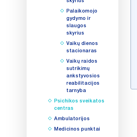
skyrius
Palaikomojo
gydymo ir
slaugos
skyrius
Vaikų dienos
stacionaras
Vaikų raidos
sutrikimų
ankstyvosios
reabilitacijos
tarnyba
Psichikos sveikatos
centras
Ambulatorijos
Medicinos punktai