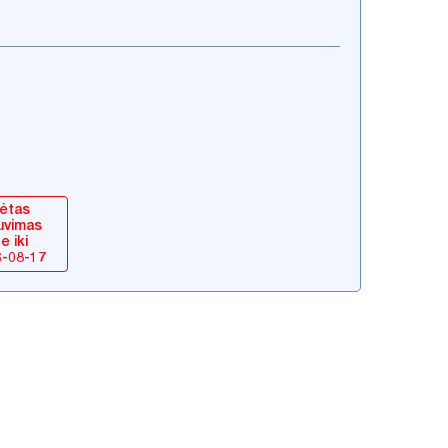
sėtas
uvimas
e iki
6-08-17