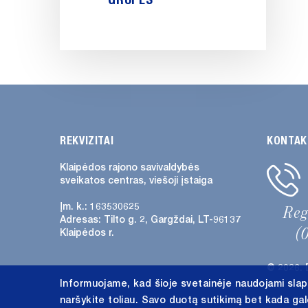
REKVIZITAI
KONTAK
Klaipėdos rajono savivaldybės
sveikatos centras, viešoji įstaiga
Įm. k.: 163530625
Re
Adresas:
Tilto g. 2, Gargždai, LT-96137
(
Klaipėdos r.
@ 2026. 
Informuojame, kad šioje svetainėje naudojami slap
naršykite toliau. Savo duotą sutikimą bet kada ga