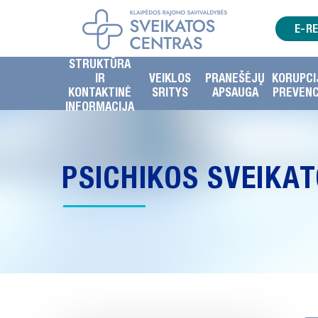
E-R
STRUKTŪRA
IR
VEIKLOS
PRANEŠĖJŲ
KORUPCI
KONTAKTINĖ
SRITYS
APSAUGA
PREVENC
INFORMACIJA
PSICHIKOS SVEIKA