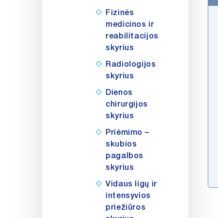
Fizinės
medicinos ir
reabilitacijos
skyrius
Radiologijos
skyrius
Dienos
chirurgijos
skyrius
Priėmimo –
skubios
pagalbos
skyrius
Vidaus ligų ir
intensyvios
priežiūros