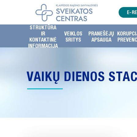
E-R
STRUKTŪRA
IR
VEIKLOS
PRANEŠĖJŲ
KORUPCI
KONTAKTINĖ
SRITYS
APSAUGA
PREVENC
INFORMACIJA
VAIKŲ DIENOS STA