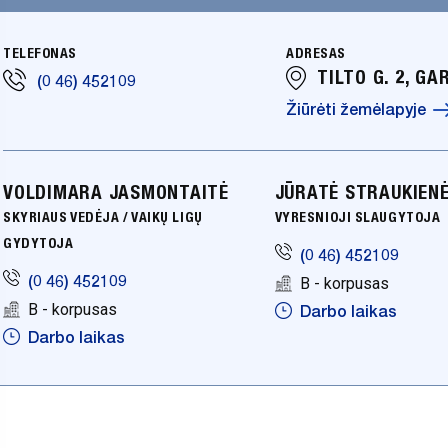
TELEFONAS
ADRESAS
TILTO G. 2, GA
(0 46) 452109
Žiūrėti žemėlapyje
VOLDIMARA JASMONTAITĖ
JŪRATĖ STRAUKIEN
SKYRIAUS VEDĖJA / VAIKŲ LIGŲ
VYRESNIOJI SLAUGYTOJA
GYDYTOJA
(0 46) 452109
(0 46) 452109
B - korpusas
B - korpusas
Darbo laikas
Darbo laikas