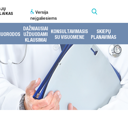
OJŲ
Versija
LAIKAS
neįgaliesiems
DAŽNIAUSIAI
KONSULTAVIMASIS
SKIEPŲ
NUORODOS
UŽDUODAMI
SU VISUOMENE
PLANAVIMAS
KLAUSIMAI