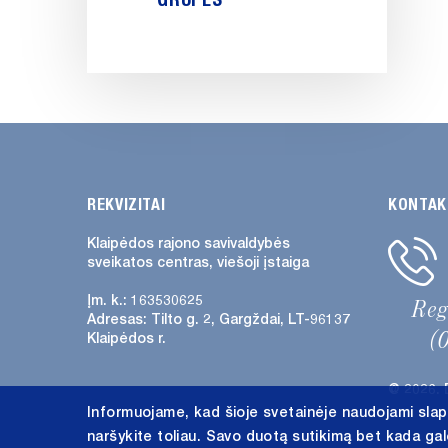
REKVIZITAI
KONTAK
Klaipėdos rajono savivaldybės
sveikatos centras, viešoji įstaiga
Įm. k.: 163530625
Re
Adresas:
Tilto g. 2, Gargždai, LT-96137
(
Klaipėdos r.
@ 2026. 
Informuojame, kad šioje svetainėje naudojami slap
naršykite toliau. Savo duotą sutikimą bet kada ga