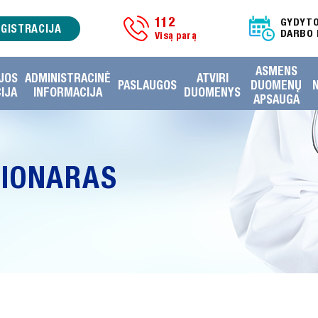
112
GYDYT
EGISTRACIJA
DARBO 
Visą parą
ASMENS
JOS
ADMINISTRACINĖ
ATVIRI
PASLAUGOS
DUOMENŲ
IJA
INFORMACIJA
DUOMENYS
APSAUGA
CIONARAS