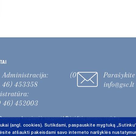
TAI
Administracija:
(0
Parašykit
46) 453358
info@gsc.lt
gistratūra:
0 46) 452003
Duomenys kaupiami ir saugomi LR juridinių asmenų registre.
ukai (angl. cookies). Sutikdami, paspauskite mygtuką „Sutinku
lėsite atšaukti pakeisdami savo interneto naršyklės nustatymus