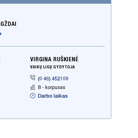
RGŽDAI
Ė
VIRGINA RUŠKIENĖ
VAIKŲ LIGŲ GYDYTOJA
(0 46) 452109
B - korpusas
Darbo laikas