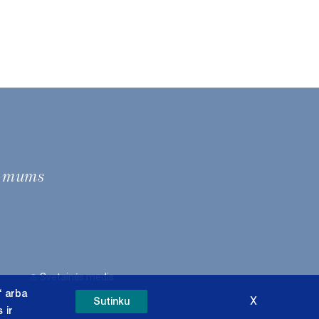
e mums
Svetainės medis
“ arba
X
Sutinku
 ir