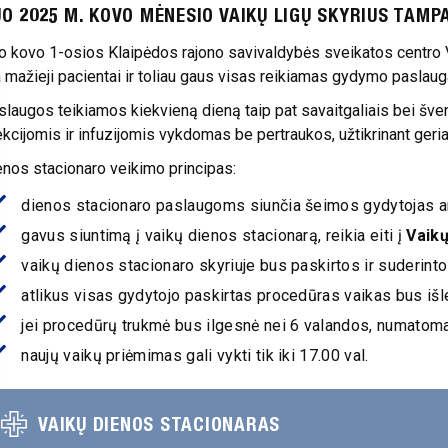
O 2025 M. KOVO MĖNESIO VAIKŲ LIGŲ SKYRIUS TAMP
o kovo 1-osios Klaipėdos rajono savivaldybės sveikatos centro V
 mažieji pacientai ir toliau gaus visas reikiamas gydymo paslauga
laugos teikiamos kiekvieną dieną taip pat savaitgaliais bei šven
ekcijomis ir infuzijomis vykdomas be pertraukos, užtikrinant geria
enos stacionaro veikimo principas:
dienos stacionaro paslaugoms siunčia šeimos gydytojas ar 
gavus siuntimą į vaikų dienos stacionarą, reikia eiti į
Vaikų
v
aikų dienos stacionaro skyriuje bus paskirtos ir suderint
a
tlikus visas gydytojo paskirtas procedūras vaikas bus iš
j
ei procedūrų trukmė bus ilgesnė nei 6 valandos, numatom
naujų vaikų priėmimas gali vykti tik iki 17.00 val.
VAIKŲ DIENOS STACIONARAS