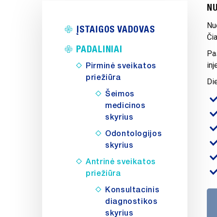
NU
Nu
ĮSTAIGOS VADOVAS
Čia
PADALINIAI
Pas
inj
Pirminė sveikatos
priežiūra
Di
Šeimos
medicinos
skyrius
Odontologijos
skyrius
Antrinė sveikatos
priežiūra
Konsultacinis
diagnostikos
skyrius