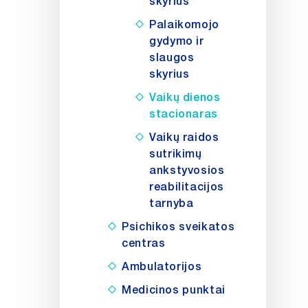
skyrius
Palaikomojo
gydymo ir
slaugos
skyrius
Vaikų dienos
stacionaras
Vaikų raidos
sutrikimų
ankstyvosios
reabilitacijos
tarnyba
Psichikos sveikatos
centras
Ambulatorijos
Medicinos punktai